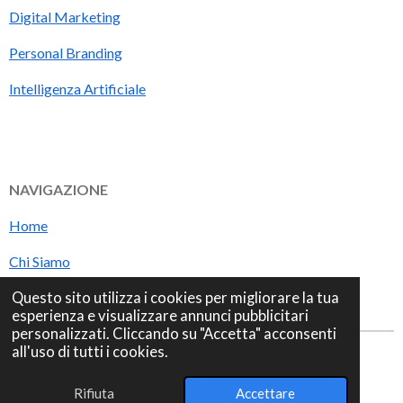
Digital Marketing
Personal Branding
Intelligenza Artificiale
NAVIGAZIONE
Home
Chi Siamo
Questo sito utilizza i cookies per migliorare la tua
Blog
esperienza e visualizzare annunci pubblicitari
personalizzati. Cliccando su "Accetta" acconsenti
all'uso di tutti i cookies.
© 2025 ML FREELANCE P. iva
02570670998
Rifiuta
Accettare