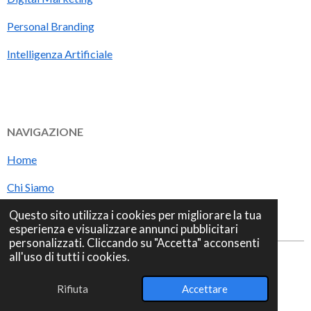
Personal Branding
Intelligenza Artificiale
NAVIGAZIONE
Home
Chi Siamo
Blog
Questo sito utilizza i cookies per migliorare la tua
esperienza e visualizzare annunci pubblicitari
personalizzati. Cliccando su "Accetta" acconsenti
all'uso di tutti i cookies.
© 2025 ML FREELANCE P. iva
02570670998
Rifiuta
Accettare