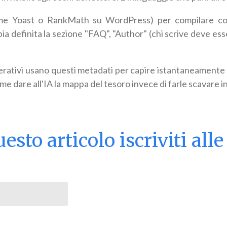
me Yoast o RankMath su WordPress) per compilare c
bia definita la sezione "FAQ", "Author" (chi scrive deve es
rativi usano questi metadati per capire istantaneamente d
me dare all'IA la mappa del tesoro invece di farle scavare in 
uesto articolo iscriviti al