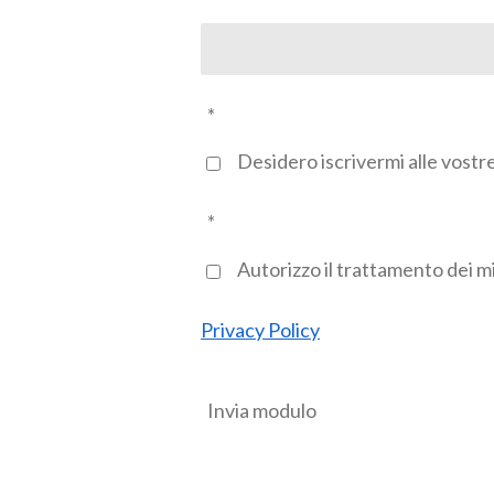
*
Desidero iscrivermi alle vost
*
Autorizzo il trattamento dei mie
Privacy Policy
Invia modulo