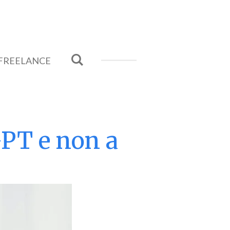
 FREELANCE
GPT e non a