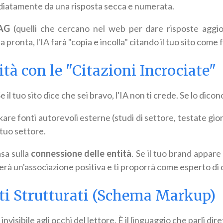
diatamente da una risposta secca e numerata.
AG
(quelli che cercano nel web per dare risposte aggio
a pronta, l'IA farà "copia e incolla" citando il tuo sito come 
ità con le "Citazioni Incrociate"
 Se il tuo sito dice che sei bravo, l'IA non ti crede. Se lo dicon
are fonti autorevoli esterne (studi di settore, testate giorn
 tuo settore.
sa sulla
connessione delle entità
. Se il tuo brand appare 
creerà un'associazione positiva e ti proporrà come esperto di
ti Strutturati (Schema Markup)
nvisibile agli occhi del lettore. È il linguaggio che parli dir