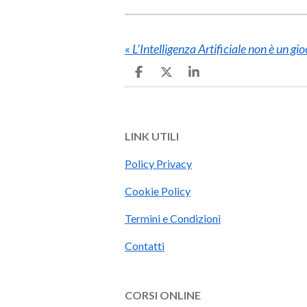
«
L’Intelligenza Artificiale non è un gi
C
C
C
o
o
o
n
n
n
d
d
d
i
i
i
LINK UTILI
v
v
v
i
i
i
d
d
d
Policy Privacy
i
i
i
Cookie Policy
Termini e Condizioni
Contatti
CORSI ONLINE