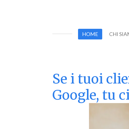
Vai
al
contenuto
principale
HOME
CHI SI
Se i tuoi cl
Google, tu ci