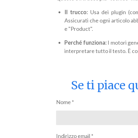
Il trucco:
Usa dei plugin (co
Assicurati che ogni articolo ab
e "Product".
Perché funziona:
I motori gene
interpretare tutto il testo. È co
Se ti piace q
Nome *
Indirizzo email *