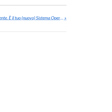
L'AI non è più il tuo assistente. È il tuo (nuovo) Sistema Operativo.
»