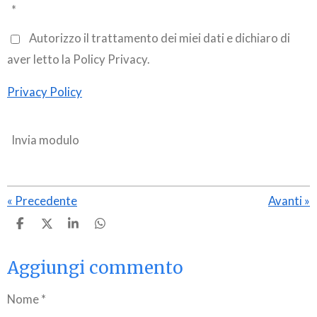
*
Autorizzo il trattamento dei miei dati e dichiaro di
aver letto la Policy Privacy.
Privacy Policy
Invia modulo
«
Precedente
Avanti
»
C
C
C
C
o
o
o
o
n
n
n
n
Aggiungi commento
d
d
d
d
i
i
i
i
v
v
v
v
Nome *
i
i
i
i
d
d
d
d