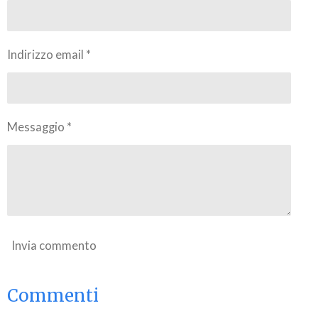
i
i
i
i
Indirizzo email *
Messaggio *
Invia commento
Commenti