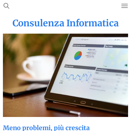
Vai
al
Consulenza Informatica
contenuto
principale
Meno problemi, più crescita