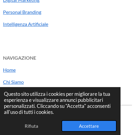
Personal Branding
Intelligenza Artificiale
NAVIGAZIONE
Home
Chi Siamo
Blog
Questo sito utilizza i cookies per migliorare la tua
esperienza e visualizzare annunci pubblicitari
personalizzati. Cliccando su "Accetta" acconsenti
all'uso di tutti i cookies.
© 2025 ML FREELANCE P. iva
02570670998
Rifiuta
Accettare