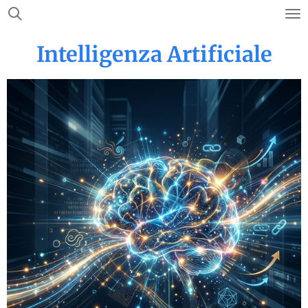
Vai
al
Intelligenza Artificiale
contenuto
principale